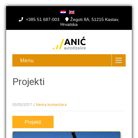
+385 51 687-003
Žegoti 8A, 51215 Kastav,
Hrvatska
Menu
Projekti
03/03/2017
|
Nema komentara
Projekti